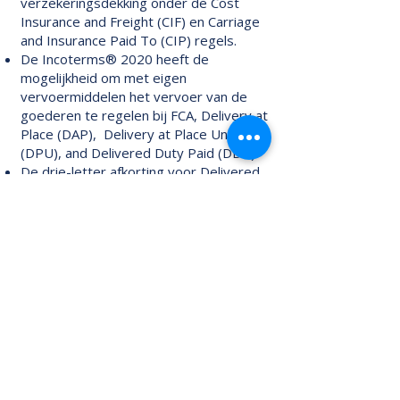
verzekeringsdekking onder de Cost
Insurance and Freight (CIF) en Carriage
and Insurance Paid To (CIP) regels.
De Incoterms® 2020 heeft de
mogelijkheid om met eigen
vervoermiddelen het vervoer van de
goederen te regelen bij FCA, Delivery at
Place (DAP), Delivery at Place Unloaded
(DPU), and Delivered Duty Paid (DDP).
De drie-letter afkorting voor Delivered
at Terminal (DAT) is gewijzigd in DPU.
De Incoterms® 2020 hebben veiligheid
gerelateerde vereisten opgenomen bij
de verplichtingen omtrent vervoer en
de kosten.
bron:
https://www.incoterms2020.nl/
De volledige Incoterms zijn beschikbaar
via ICC Incoterms 2020.
Voor advies op maat staan wij u